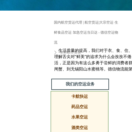
国内航空货运代理 | 航空货运|大宗空运·生
鲜食品空运·加急空运当日达 - 德信空运物
流
生活质量的提高，我们对于衣、食、住、
ꄲ
生鲜航空货运
理解舌尖对“鲜美”的追求为什么会孜孜不
活，正是因为有这么多勇于尝鲜的消费者
闸蟹、到无锡阳山水蜜桃等。德信物流能第
我们的空运业务
卡航快运
卡航快运
药品空运
药品空运
水果空运
水果空运
酒类空运