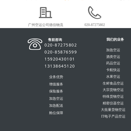
广州空运公司德信物流
020-87275802
我们的业务
售前咨询
020-87275802
加急空运
020-85876599
酒类空运
15920430101
药品空运
13138645120
卡航快运
水果空运
业务优势
生鲜食品空运
增值服务
大宗货物空运
保险服务
特殊货物空运
加急空运
精密仪器空运
加急配送
大批量货物空运
舱位保障
IT电子产品空运