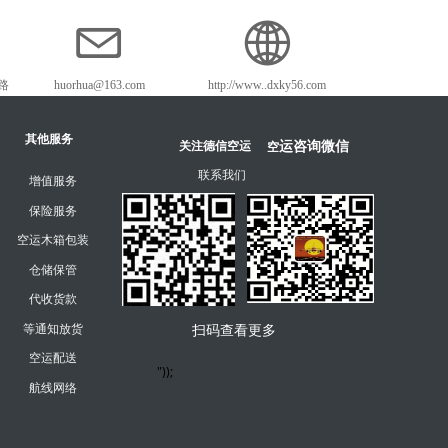
路
huorhua@163.com
http://www..dxky56.com
其他服务
运咨询微信
空
关注德信空运
联系我们
增值服务
保险服务
空运木箱包装
仓储保管
代收货款
等通知放货
扫码查看更多
空运配送
"));
航线网络