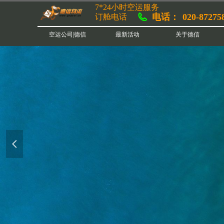
7*24小时空运服务
电话：
020-87275
订舱电话
空运公司|德信
最新活动
关于德信
넳