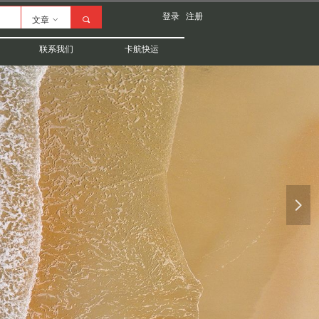
登录
注册
文章
ꀁ
끠
联系我们
卡航快运
넲