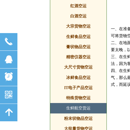
酒类空运
红酒空运
红酒空运
白酒空运
大宗货物空运
白酒空运
一、在准
可将货物
大宗货物空运
生鲜食品空运
끅
二、在地
生鲜食品空运
膏状物品空运
要太晚，
三、在生
뀩
膏状物品空运
精密仪器空运
法，因为
大尺寸货物空运
精密仪器空运
四、在生
뀥
气，那么
大尺寸货物空运
冰鲜食品空运
式，而延
IT电子产品空运
冰鲜食品空运
낃
IT电子产品空运
特殊货物空运
特殊货物空运
生鲜航空货运
녕
粉末状物品空运
生鲜航空货运
粉末状物品空运
大批量货物空运