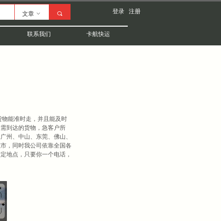
登录
注册
文章
ꀁ
끠
联系我们
卡航快运
货物能准时走，并且能及时
急需到达的货物，急客户所
从广州、中山、东莞、佛山、
城市，同时我公司依靠全国各
指定地点，只要你一个电话，