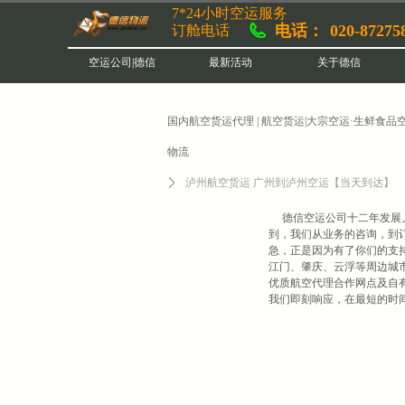
7*24小时空运服务
电话：
020-87275
订舱电话
空运公司|德信
最新活动
关于德信
国内航空货运代理 | 航空货运|大宗空运·生鲜食品空
物流
ꄲ
泸州航空货运 广州到泸州空运【当天到达】
德信空运公司十二年发展
到，我们从业务的咨询，到
急，正是因为有了你们的支
江门、肇庆、云浮等周边城
优质航空代理合作网点及自
我们即刻响应，在最短的时