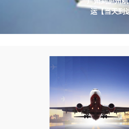
广州到泸州航
运【当天到