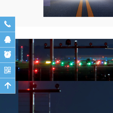
끅
뀩
뀥
낃
녕