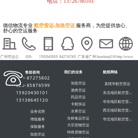
电话：13726780101
德信物流专业
航空货运
-
加急空运
服务商，为您提供放心、
舒心的空运服务
广州空运公
020-
1592043010
842741505
广东省广州
huorhua@16
http://www..
司德信物流
87275802
1
市白云区沙
3.com
dxky56.com
太中路1018
我们的业务
号白云农批
航线网络
售前咨询
市场
020-87275802
加急空运
直辖市航空货运
020-85876599
酒类空运
15920430101
东北地区航空货运
药品空运
13138645120
华东地区航空货运
卡航快运
西北地区航空货运
水果空运
业务优势
生鲜食品空运
华北地区航空货运
增值服务
大宗货物空运
保险服务
特殊货物空运
加急空运