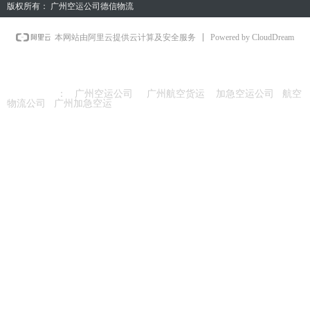
版权所有：
广州空运公司德信物流
Powered by CloudDream
本网站由阿里云提供云计算及安全服务
友情链接
：
广州空运公司
广州航空货运
加急空运公司
航空
物流公司
广州加急空运