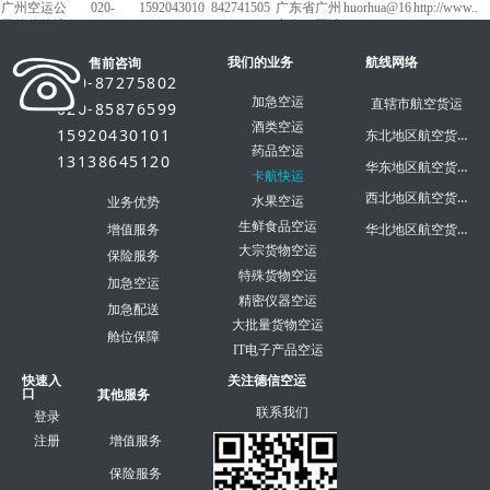
广州空运公
020-
1592043010
842741505
广东省广州
huorhua@16
http://www..
司德信物流
87275802
1
市白云区沙
3.com
dxky56.com
太中路1018
我们的业务
号白云农批
航线网络
售前咨询
市场
020-87275802
加急空运
直辖市航空货运
020-85876599
酒类空运
15920430101
东北地区航空货运
药品空运
13138645120
华东地区航空货运
卡航快运
西北地区航空货运
水果空运
业务优势
生鲜食品空运
华北地区航空货运
增值服务
大宗货物空运
保险服务
特殊货物空运
加急空运
精密仪器空运
加急配送
大批量货物空运
舱位保障
IT电子产品空运
快速入
关注德信空运
口
其他服务
联系我们
登录
注册
增值服务
保险服务