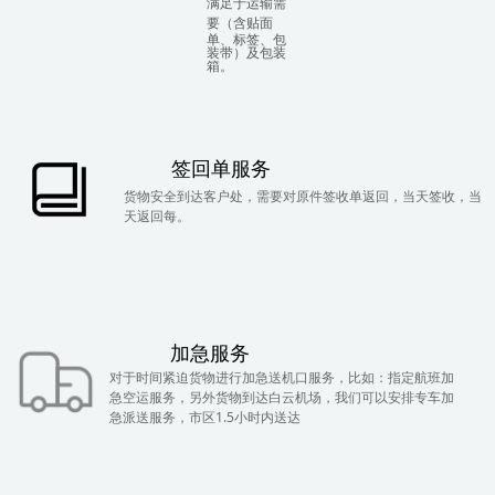
满足于运输需
要
（含贴面
单、标签、包
装带）及包装
箱。
签回单服务
货物安全到达客户处，需要对原件签收单返回，当天签收，当
天返回每。
加急服务
对于时间紧迫货物进行加急送机口服务，比如：指定航班加
急空运服务，另外货物到达白云机场，我们可以安排专车加
急派送服务，市区1.5小时内送达