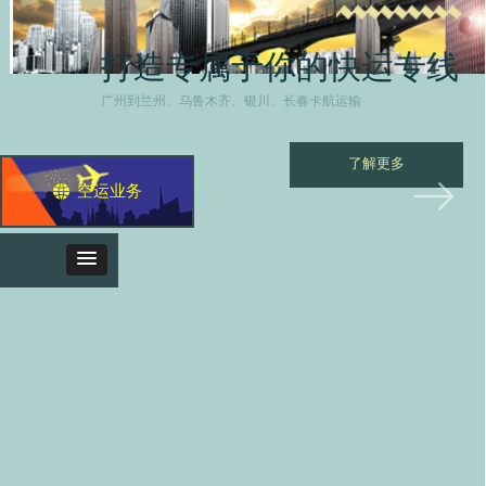
打造专属于你的快运专线
广州到兰州、乌鲁木齐、银川、长春卡航运输
了解更多
ꂃ
ꁹ
空运业务
뀁