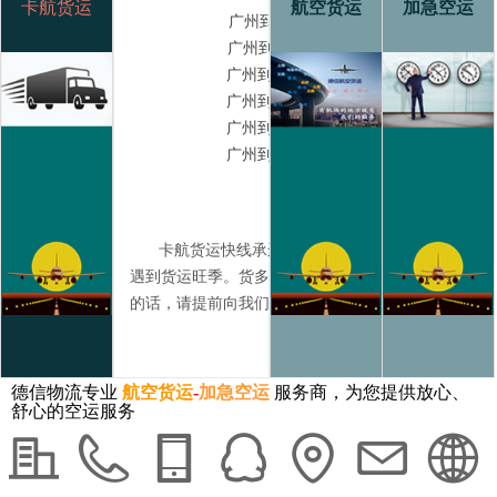
卡航货运
航空货运
加急空运
广州到西安卡航加急货运 22小时
广州到到银川卡航加急货运 32小
广州到乌鲁木齐卡航加急货运 55小
广州到兰州卡航加急货运 36小
广州到长春卡航加急货运 36小
广州到沈阳卡航加急货运 35小
卡航货运快线承运货物主要有时尚类服装，赶工程
遇到货运旺季。货多但卡车航班舱位有限，如果您需
的话，请提前向我们订好车位，方便我们合理配载，
时出发，限时到达。
德信物流专业
航空货运
-
加急空运
服务商，为您提供放心、
舒心的空运服务