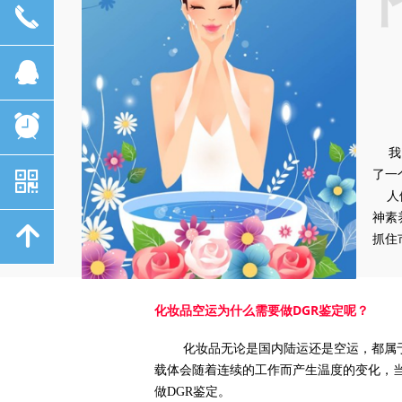
끅
뀩
뀥
我
了一
낃
人们
神素
녕
抓住
化妆品空运为什么需要做DGR鉴定呢？
化妆品无论是国内陆运还是空运，都属于敏
载体会随着连续的工作而产生温度的变化，
做DGR鉴定。