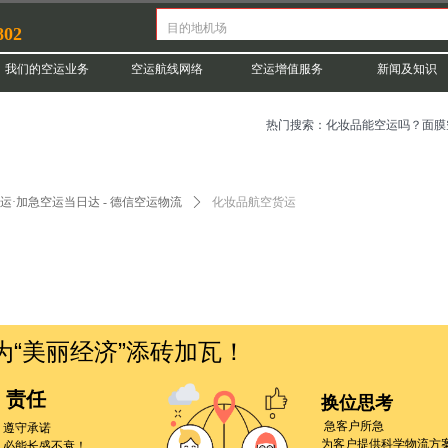
802
我们的空运业务
空运航线网络
空运增值服务
新闻及知识
热门搜索：化妆品能空运吗？面膜
运·加急空运当日达 - 德信空运物流
ꄲ
化妆品航空货运
美丽经济”添砖加瓦！
责任
换位思考
遵守承诺
急客户所急
必能长盛不衰！
为客户提供科学物流方