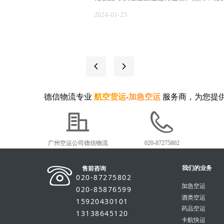
是，并非所有化妆品都可以空运。例如，
2024-01-23
由于其物理状态，不能通过航空件进行运
择陆运方式。此外，顺丰在收取快件时有
定，禁止收取易燃、易爆、易腐蚀、有毒
违法物品。因此，一些特定的化妆品可能
些成分而无法通过航空货运公司进行空运
넳
넲
德信物流专业
航空货运
-
加急空运
服务商，为您提
广州空运公司德信物流
020-87275802
我们的业务
售前咨询
020-87275802
加急空运
020-85876599
酒类空运
15920430101
药品空运
13138645120
卡航快运