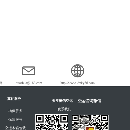
路
huorhua@163.com
http://www..dxky56.com
其他服务
运咨询微信
空
关注德信空运
联系我们
增值服务
保险服务
空运木箱包装