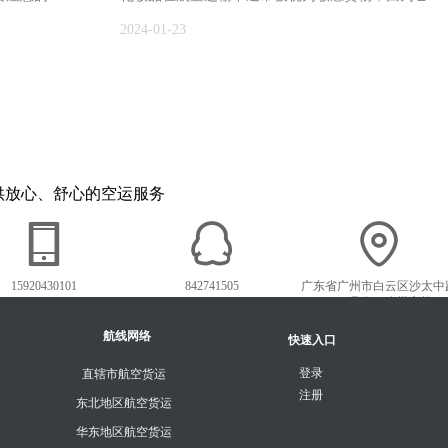
液体化妆品
大多含有化学成分，且很多产品的形态为液体、粉状
2024-01-23
输，只能选
或膏状，这些特性使得它们在运输过程中存在一定的
严格的规
安全风险。因此，航空公司和国际快递对化妆品的空
、放射性及
运有严格的规定：
由于含有某
。
供放心、舒心的空运服务
15920430101
842741505
广东省广州市白云区沙太中
1018号白云农批市场
航线网络
快速入口
登录
直辖市航空货运
注册
东北地区航空货运
华东地区航空货运