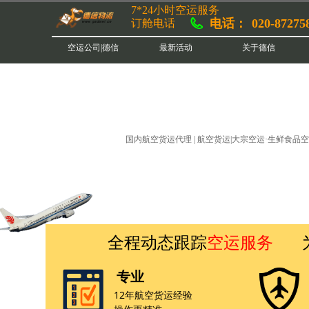
7*24小时空运服务
电话：
020-87275
订舱电话
空运公司|德信
最新活动
关于德信
国内航空货运代理 | 航空货运|大宗空运·生鲜食品空
全程动态跟踪
空运服务
为“
专业
12年航空货运经验