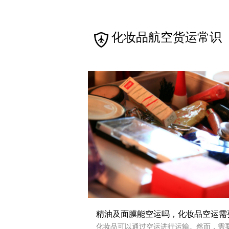
化妆品航空货运常识
精油及面膜能空运吗，化妆品空运需
些资料
化妆品可以通过空运进行运输。然而，需