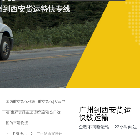
广州到西安货运特快专线
广州到西安货运特快专线
全程22小时到达
国内航空货运代理 | 航空货运|大宗空
广州到西安货运
运·生鲜食品空运·加急空运当日达 -
快线运输
德信空运物流
全程不间断运输 22小时到达
ꄲ
卡航快运
ꄲ
广州到西安快运