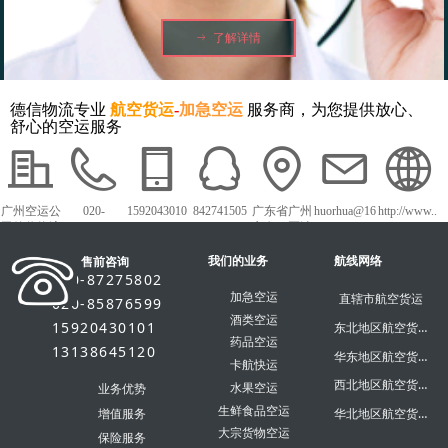
ꁹ
了解详情
德信物流专业
航空货运
-
加急空运
服务商，为您提供放心、
舒心的空运服务
广州空运公
020-
1592043010
842741505
广东省广州
huorhua@16
http://www..
司德信物流
87275802
1
市白云区沙
3.com
dxky56.com
太中路1018
我们的业务
号白云农批
航线网络
售前咨询
市场
020-87275802
加急空运
直辖市航空货运
020-85876599
酒类空运
15920430101
东北地区航空货运
药品空运
13138645120
华东地区航空货运
卡航快运
西北地区航空货运
水果空运
业务优势
生鲜食品空运
华北地区航空货运
增值服务
大宗货物空运
保险服务