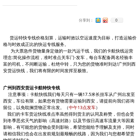
0
分享到：
货运特快专线价格划算，运输时效以空运速度为目标，打造运输价
格与时效成正比的快运专线服务。
为大票急件货物量身定做的一款汽运干线，我们的卡航快线运营
理念:简化操作流程，准时准点关车门-发车，每台车配备两名经验丰
富的司机，不间断运输，杜绝中转，只为您的货物准时到达!广州到西
安货运快线，我们将有限的时间发挥至极致。
广州到西安货运卡航特快专线
注意事项：卡航快线我们每天只有一辆17.5米长挂车从广州出发至
西安，车位有限，如果您有货物需要运输到西安，请提前向我们咨询
留位，以免耽搁货物正常出发。（
中午13点发车
）
我们的卡车货运快线准点率虽然得到货主的认同及称赞，但也会受
到冬季恶劣天气的影响（高速封路）以及节假日高速车流量大等因素
影响，有可能您的货物会受到影响，希望您能给予理解及支持，同时
请相信我们也会在出发前规划最顺畅的线路，因为我们与您都希望货