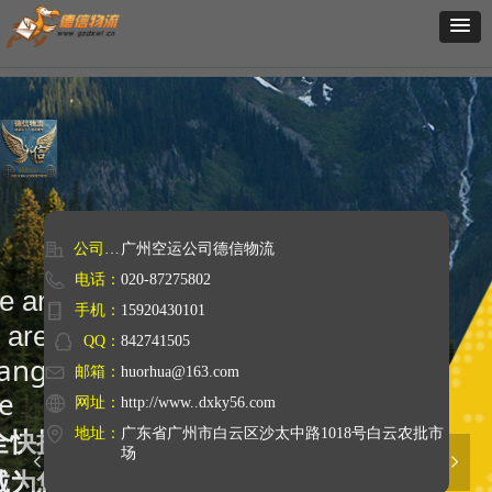
公司名称：
广州空运公司德信物流
电话：
020-87275802
Safe and fast
手机：
15920430101
We are at your service
QQ：
842741505
Guangzhou-Xi'an Express Freight
邮箱：
huorhua@163.com
Line
网址：
http://www..dxky56.com
地址：
广东省广州市白云区沙太中路1018号白云农批市
安全快捷
场
넳
넲
竭诚为您服务