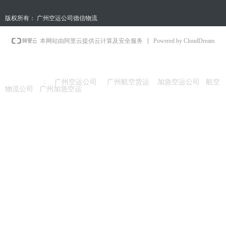
版权所有：
广州空运公司德信物流
Powered by CloudDream
本网站由阿里云提供云计算及安全服务
友情链接
：
广州空运公司
广州航空货运
加急空运公司
航空
物流公司
广州加急空运