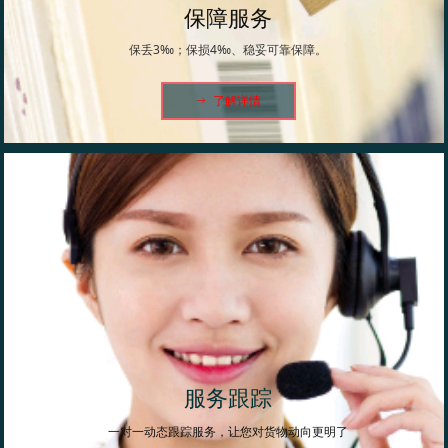
保障服务
保丢3‰；保损4‰、稳妥可靠保障。
ꁹ
了解详情
服务跟踪
一对一动态跟踪服务，让您对货物动向更明了