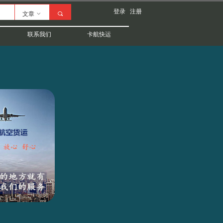
登录
注册
文章
ꀁ
끠
联系我们
卡航快运