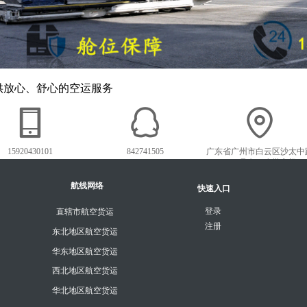
供放心、舒心的空运服务
15920430101
842741505
广东省广州市白云区沙太中
1018号白云农批市场
航线网络
快速入口
登录
直辖市航空货运
注册
东北地区航空货运
华东地区航空货运
西北地区航空货运
华北地区航空货运