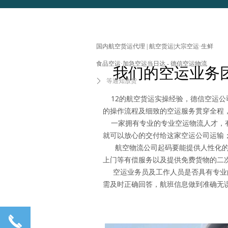
国内航空货运代理 | 航空货运|大宗空运·生鲜
食品空运·加急空运当日达 - 德信空运物流
我们的空运业务
ꄲ
等通知放货
12的航空货运实操经验，德信空运公
的操作流程及细致的空运服务贯穿全程
一家拥有专业的专业空运物流人才，有
就可以放心的交付给这家空运公司运输
航空物流公司起码要能提供人性化的附
上门等有偿服务以及提供免费货物的二
空运业务员及工作人员是否具有专业的
需及时正确回答，航班信息做到准确无
끅