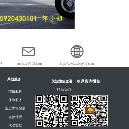
路
huorhua@163.com
http://www..dxky56.com
其他服务
运咨询微信
空
关注德信空运
联系我们
增值服务
保险服务
空运木箱包装
仓储保管
代收货款