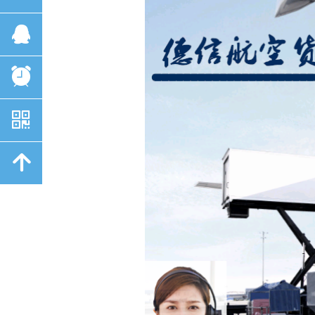
뀩
뀥
낃
녕