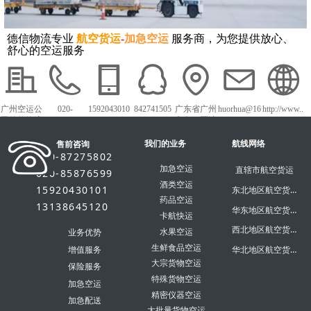
德信物流专业
航空货运
-
加急空运
服务商，为您提供放心、
舒心的空运服务
广州空运公
020-
1592043010
842741505
广东省广州
huorhua@16
http://www..
司德信物流
87275802
1
市白云区沙
3.com
dxky56.com
太中路1018
我们的业务
号白云农批
航线网络
售前咨询
市场
020-87275802
加急空运
直辖市航空货运
020-85876599
酒类空运
15920430101
东北地区航空货运
药品空运
13138645120
华东地区航空货运
卡航快运
西北地区航空货运
水果空运
业务优势
生鲜食品空运
华北地区航空货运
增值服务
大宗货物空运
保险服务
特殊货物空运
加急空运
精密仪器空运
加急配送
大批量货物空运