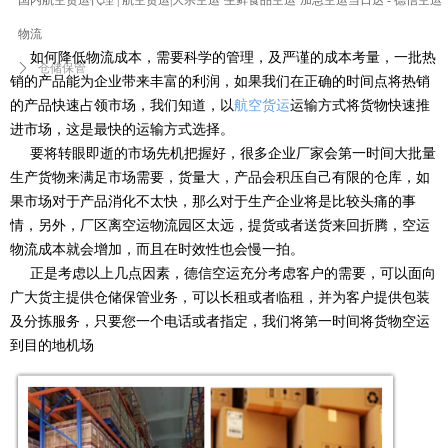
国内航空货运代理 | 航空货运|大宗空运·生鲜食品空运·加急空运当日达 - 德信空运
物流
如何降低物流成本，需要科学的管理，及严谨的成本考量，一批热
ꄲ
仓储保管
销的产品能为企业带来丰富的利润，如果我们在正确的时间点将热销
的产品快速占领市场，我们知道，以
航空货运
运输方式将货物快速推
进市场，这是最快的运输方式选择。
要将转眼即逝的市场先机把握好，很多企业厂家会第一时间大批量
生产货物来满足市场需要，货量大，产品会积压自己有限的仓库，如
果市场对于产品消化不太快，那么对于生产企业将是比较头痛的事
情，另外，厂区离空运物流园区太远，提货或者送货来回折腾，空运
物流成本就会增加，而且在时效性也会慢一拍。
正是考虑以上几点因素，德信空运充分考虑客户的需要，可以面向
广大货主提供仓储保管业务，可以长租或者临租，并为客户提供包装
及分拣服务，只要您一个电话或者指定，我们将第一时间将货物空运
到目的地机场