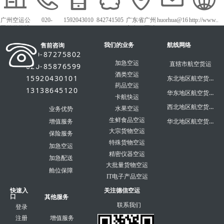
广州空运公
020-
1592043010
842741505
广东省广州
huorhua@16
http://www..
司德信物流
87275802
1
市白云区沙
3.com
dxky56.com
太中路1018
我们的业务
号白云农批
航线网络
售前咨询
市场
020-87275802
加急空运
直辖市航空货运
020-85876599
酒类空运
15920430101
东北地区航空货运
药品空运
13138645120
华东地区航空货运
卡航快运
西北地区航空货运
水果空运
业务优势
生鲜食品空运
华北地区航空货运
增值服务
大宗货物空运
保险服务
特殊货物空运
加急空运
精密仪器空运
加急配送
大批量货物空运
舱位保障
IT电子产品空运
快速入
关注德信空运
口
其他服务
联系我们
登录
注册
增值服务